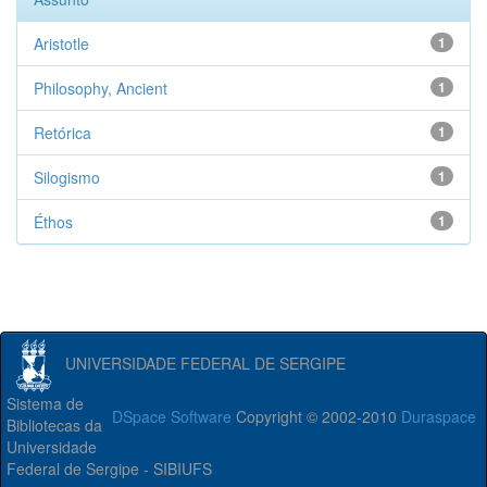
Aristotle
1
Philosophy, Ancient
1
Retórica
1
Silogismo
1
Éthos
1
UNIVERSIDADE FEDERAL DE SERGIPE
Sistema de
DSpace Software
Copyright © 2002-2010
Duraspace
Bibliotecas da
Universidade
Federal de Sergipe - SIBIUFS