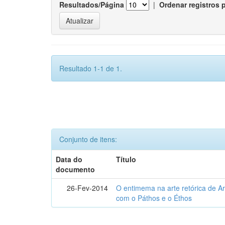
Resultados/Página
|
Ordenar registros 
Resultado 1-1 de 1.
Conjunto de itens:
Data do
Título
documento
26-Fev-2014
O entimema na arte retórica de Ari
com o Páthos e o Éthos