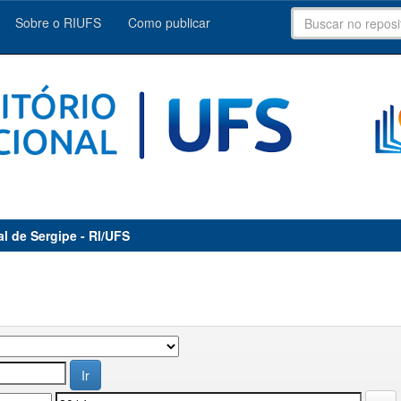
Sobre o RIUFS
Como publicar
al de Sergipe - RI/UFS