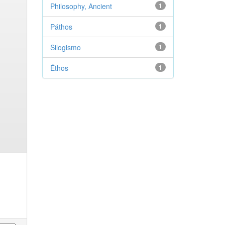
Philosophy, Ancient
1
Páthos
1
Silogismo
1
Éthos
1