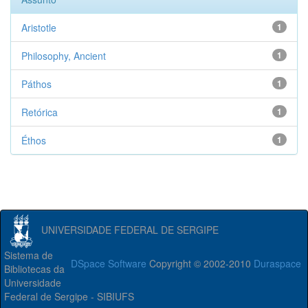
Aristotle
1
Philosophy, Ancient
1
Páthos
1
Retórica
1
Éthos
1
UNIVERSIDADE FEDERAL DE SERGIPE
Sistema de
DSpace Software
Copyright © 2002-2010
Duraspace
Bibliotecas da
Universidade
Federal de Sergipe - SIBIUFS