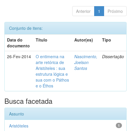
Anterior
1
Próximo
Conjunto de itens:
Data do
Título
Autor(es)
Tipo
documento
26-Fev-2014
O entimema na
Nascimento,
Dissertação
arte retórica de
Joelson
Aristóteles : sua
Santos
estrutura lógica e
sua com o Páthos
e o Éthos
Busca facetada
Assunto
Aristóteles
1