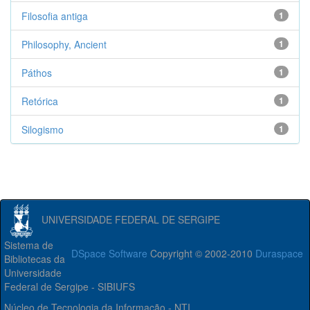
Filosofia antiga
1
Philosophy, Ancient
1
Páthos
1
Retórica
1
Silogismo
1
UNIVERSIDADE FEDERAL DE SERGIPE
Sistema de
DSpace Software
Copyright © 2002-2010
Duraspace
Bibliotecas da
Universidade
Federal de Sergipe - SIBIUFS
Núcleo de Tecnologia da Informação - NTI