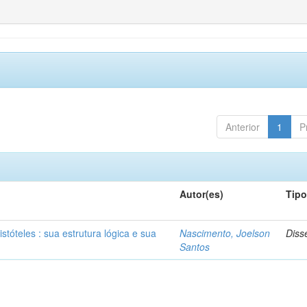
Anterior
1
P
Autor(es)
Tip
stóteles : sua estrutura lógica e sua
Nascimento, Joelson
Diss
Santos