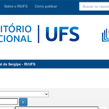
Sobre o RIUFS
Como publicar
al de Sergipe - RI/UFS