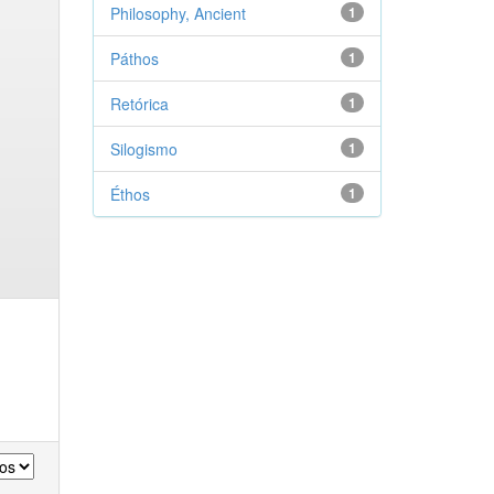
Philosophy, Ancient
1
Páthos
1
Retórica
1
Silogismo
1
Éthos
1