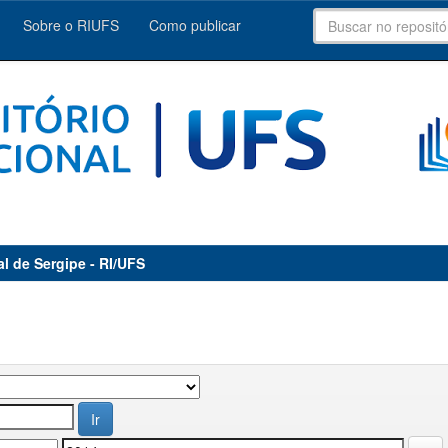
Sobre o RIUFS
Como publicar
al de Sergipe - RI/UFS