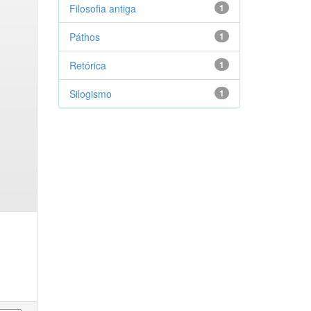
Filosofia antiga
1
Páthos
1
Retórica
1
Silogismo
1