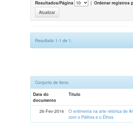
Resultados/Página
|
Ordenar registros 
Resultado 1-1 de 1.
Conjunto de itens:
Data do
Título
documento
26-Fev-2014
O entimema na arte retórica de Ari
com o Páthos e o Éthos