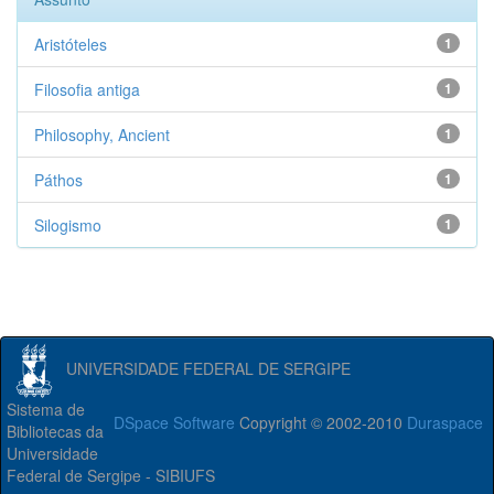
Aristóteles
1
Filosofia antiga
1
Philosophy, Ancient
1
Páthos
1
Silogismo
1
UNIVERSIDADE FEDERAL DE SERGIPE
Sistema de
DSpace Software
Copyright © 2002-2010
Duraspace
Bibliotecas da
Universidade
Federal de Sergipe - SIBIUFS