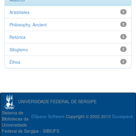
Aristóteles
1
Philosophy, Ancient
1
Retórica
1
Silogismo
1
Éthos
1
UNIVERSIDADE FEDERAL DE SERGIPE
Sistema de
DSpace Software
Copyright © 2002-2010
Duraspace
Bibliotecas da
Universidade
Federal de Sergipe - SIBIUFS