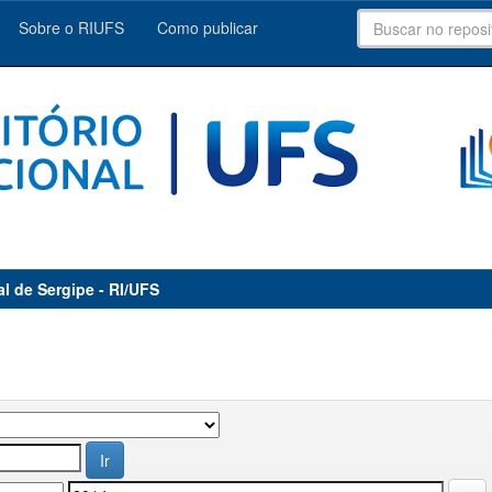
Sobre o RIUFS
Como publicar
al de Sergipe - RI/UFS