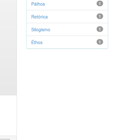
Páthos
1
Retórica
1
Silogismo
1
Éthos
1