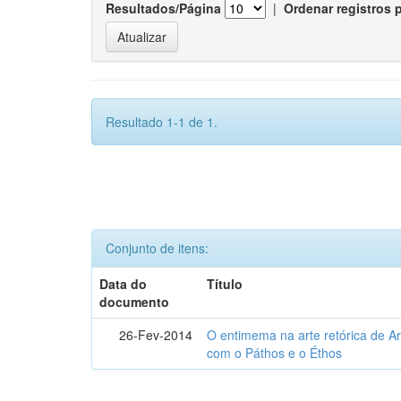
Resultados/Página
|
Ordenar registros 
Resultado 1-1 de 1.
Conjunto de itens:
Data do
Título
documento
26-Fev-2014
O entimema na arte retórica de Ari
com o Páthos e o Éthos