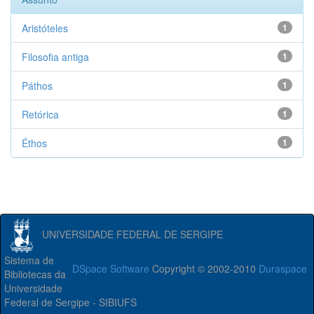
Aristóteles
1
Filosofia antiga
1
Páthos
1
Retórica
1
Éthos
1
UNIVERSIDADE FEDERAL DE SERGIPE
Sistema de
DSpace Software
Copyright © 2002-2010
Duraspace
Bibliotecas da
Universidade
Federal de Sergipe - SIBIUFS