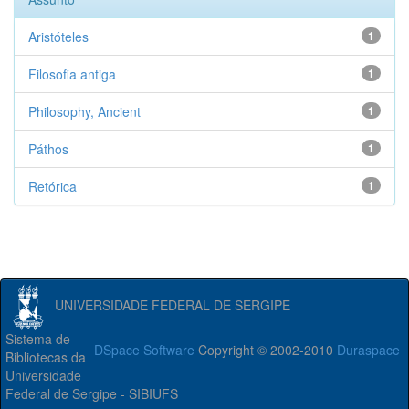
Aristóteles
1
Filosofia antiga
1
Philosophy, Ancient
1
Páthos
1
Retórica
1
UNIVERSIDADE FEDERAL DE SERGIPE
Sistema de
DSpace Software
Copyright © 2002-2010
Duraspace
Bibliotecas da
Universidade
Federal de Sergipe - SIBIUFS