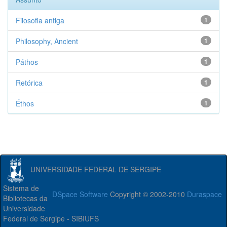
Filosofia antiga
1
Philosophy, Ancient
1
Páthos
1
Retórica
1
Éthos
1
UNIVERSIDADE FEDERAL DE SERGIPE
Sistema de
DSpace Software
Copyright © 2002-2010
Duraspace
Bibliotecas da
Universidade
Federal de Sergipe - SIBIUFS