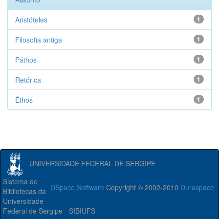
Aristóteles
1
Filosofia antiga
1
Páthos
1
Retórica
1
Éthos
1
UNIVERSIDADE FEDERAL DE SERGIPE
Sistema de
DSpace Software
Copyright © 2002-2010
Duraspace
Bibliotecas da
Universidade
Federal de Sergipe - SIBIUFS