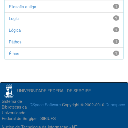
Filosofia antiga
1
Logic
1
Lógica
1
Páthos
1
Éthos
1
UNIVERSIDADE FEDERAL DE SERGIPE
Sistema de
DSpace Software
Copyright © 2002-2010
Duraspace
Bibliotecas da
Universidade
Federal de Sergipe - SIBIUFS
Núcleo de Tecnologia da Informação - NTI