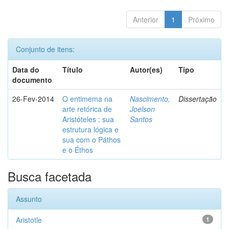
Anterior
1
Próximo
Conjunto de itens:
Data do
Título
Autor(es)
Tipo
documento
26-Fev-2014
O entimema na
Nascimento,
Dissertação
arte retórica de
Joelson
Aristóteles : sua
Santos
estrutura lógica e
sua com o Páthos
e o Éthos
Busca facetada
Assunto
Aristotle
1