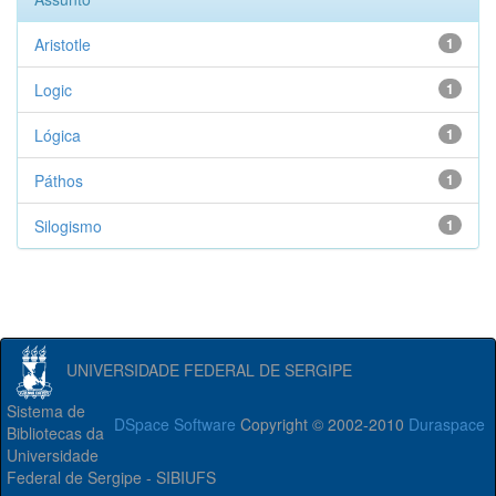
Aristotle
1
Logic
1
Lógica
1
Páthos
1
Silogismo
1
UNIVERSIDADE FEDERAL DE SERGIPE
Sistema de
DSpace Software
Copyright © 2002-2010
Duraspace
Bibliotecas da
Universidade
Federal de Sergipe - SIBIUFS