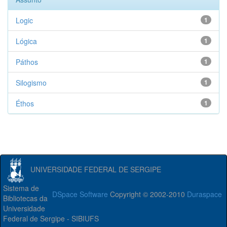
Logic
1
Lógica
1
Páthos
1
Silogismo
1
Éthos
1
UNIVERSIDADE FEDERAL DE SERGIPE
Sistema de
DSpace Software
Copyright © 2002-2010
Duraspace
Bibliotecas da
Universidade
Federal de Sergipe - SIBIUFS