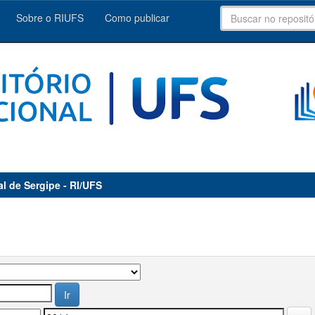
Sobre o RIUFS
Como publicar
al de Sergipe - RI/UFS