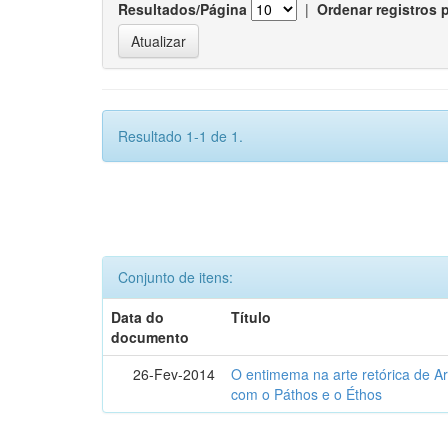
Resultados/Página
|
Ordenar registros 
Resultado 1-1 de 1.
Conjunto de itens:
Data do
Título
documento
26-Fev-2014
O entimema na arte retórica de Ari
com o Páthos e o Éthos