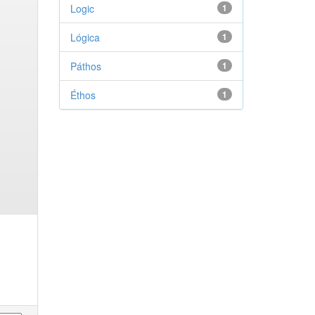
Logic
1
Lógica
1
Páthos
1
Éthos
1