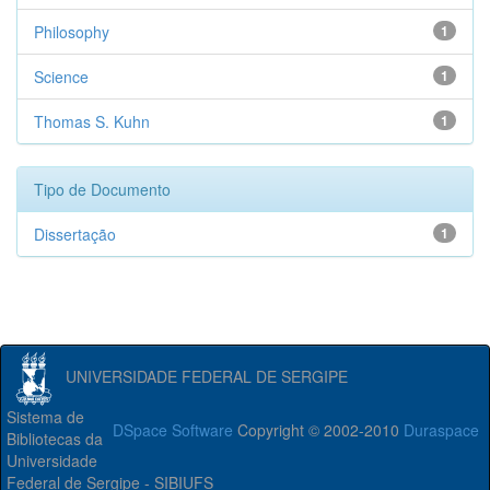
Philosophy
1
Science
1
Thomas S. Kuhn
1
Tipo de Documento
Dissertação
1
UNIVERSIDADE FEDERAL DE SERGIPE
Sistema de
DSpace Software
Copyright © 2002-2010
Duraspace
Bibliotecas da
Universidade
Federal de Sergipe - SIBIUFS