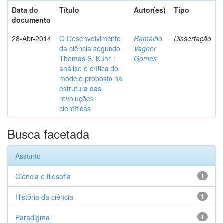
Data do
Título
Autor(es)
Tipo
documento
28-Abr-2014
O Desenvolvimento
Ramalho,
Dissertação
da ciência segundo
Vagner
Thomas S. Kuhn :
Gomes
análise e crítica do
modelo proposto na
estrutura das
revoluções
científicas
Busca facetada
Assunto
Ciência e filosofia
1
História da ciência
1
Paradigma
1