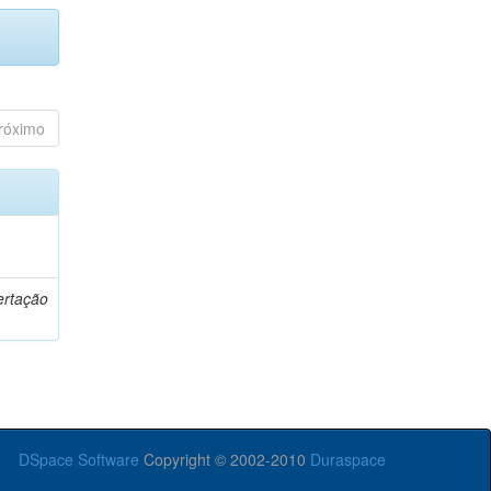
róximo
o
ertação
DSpace Software
Copyright © 2002-2010
Duraspace