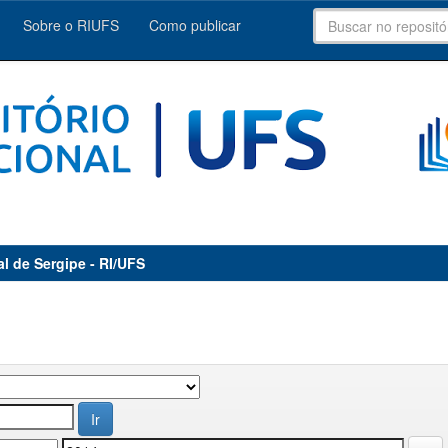
Sobre o RIUFS
Como publicar
al de Sergipe - RI/UFS