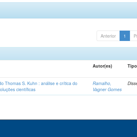
Anterior
1
P
Autor(es)
Tip
o Thomas S. Kuhn : análise e crítica do
Ramalho,
Diss
oluções científicas
Vagner Gomes