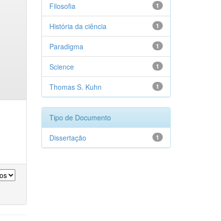
Filosofia
1
História da ciência
1
Paradigma
1
Science
1
Thomas S. Kuhn
1
Tipo de Documento
Dissertação
1