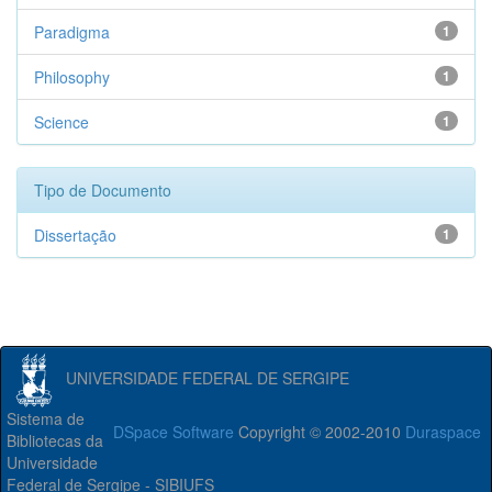
Paradigma
1
Philosophy
1
Science
1
Tipo de Documento
Dissertação
1
UNIVERSIDADE FEDERAL DE SERGIPE
Sistema de
DSpace Software
Copyright © 2002-2010
Duraspace
Bibliotecas da
Universidade
Federal de Sergipe - SIBIUFS