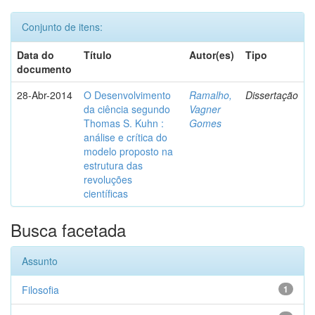
Conjunto de itens:
Data do
Título
Autor(es)
Tipo
documento
28-Abr-2014
O Desenvolvimento
Ramalho,
Dissertação
da ciência segundo
Vagner
Thomas S. Kuhn :
Gomes
análise e crítica do
modelo proposto na
estrutura das
revoluções
científicas
Busca facetada
Assunto
Filosofia
1