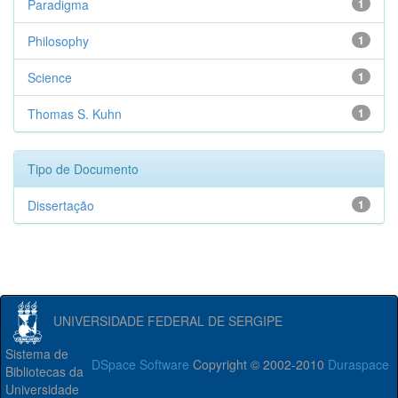
Paradigma
1
Philosophy
1
Science
1
Thomas S. Kuhn
1
Tipo de Documento
Dissertação
1
UNIVERSIDADE FEDERAL DE SERGIPE
Sistema de
DSpace Software
Copyright © 2002-2010
Duraspace
Bibliotecas da
Universidade