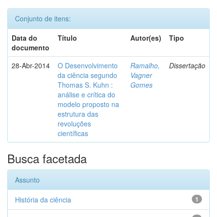
Conjunto de itens:
Data do
Título
Autor(es)
Tipo
documento
28-Abr-2014
O Desenvolvimento
Ramalho,
Dissertação
da ciência segundo
Vagner
Thomas S. Kuhn :
Gomes
análise e crítica do
modelo proposto na
estrutura das
revoluções
científicas
Busca facetada
Assunto
História da ciência
1