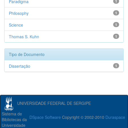
Paradigma
1
Philosophy
1
Science
1
Thomas S. Kuhn
1
Tipo de Documento
Dissertação
1
UNIVERSIDADE FEDERAL DE SERGIPE
Sistema de
DSpace Software
Copyright © 2002-2010
Duraspace
Bibliotecas da
Universidade