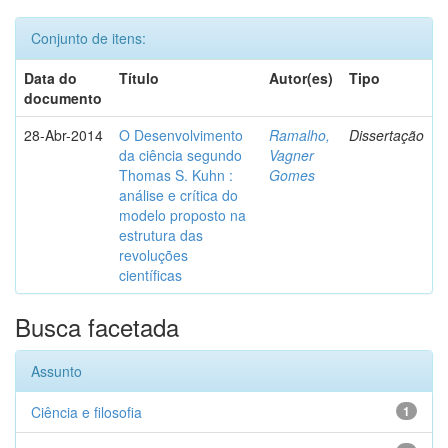
Conjunto de itens:
Data do
Título
Autor(es)
Tipo
documento
28-Abr-2014
O Desenvolvimento
Ramalho,
Dissertação
da ciência segundo
Vagner
Thomas S. Kuhn :
Gomes
análise e crítica do
modelo proposto na
estrutura das
revoluções
científicas
Busca facetada
Assunto
Ciência e filosofia
1