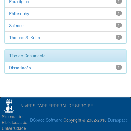
Paradigma
1
Philosophy
1
Science
1
Thomas S. Kuhn
1
Tipo de Documento
Dissertação
1
UNIVERSIDADE FEDERAL DE SERGIPE
Sistema de
DSpace Software
Copyright © 2002-2010
Duraspace
Bibliotecas da
Universidade