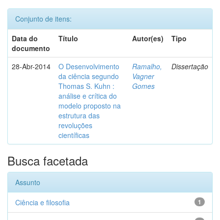
Conjunto de itens:
Data do
Título
Autor(es)
Tipo
documento
28-Abr-2014
O Desenvolvimento
Ramalho,
Dissertação
da ciência segundo
Vagner
Thomas S. Kuhn :
Gomes
análise e crítica do
modelo proposto na
estrutura das
revoluções
científicas
Busca facetada
Assunto
Ciência e filosofia
1