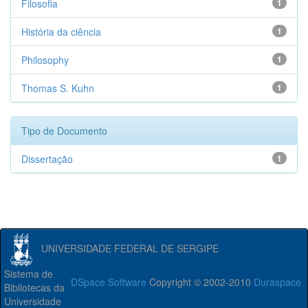
Filosofia
1
História da ciência
1
Philosophy
1
Thomas S. Kuhn
1
Tipo de Documento
Dissertação
1
UNIVERSIDADE FEDERAL DE SERGIPE
Sistema de
DSpace Software
Copyright © 2002-2010
Duraspace
Bibliotecas da
Universidade