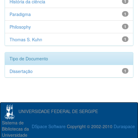
História da ciência
1
Paradigma
1
Philosophy
1
Thomas S. Kuhn
1
Tipo de Documento
Dissertação
1
UNIVERSIDADE FEDERAL DE SERGIPE
Sistema de
DSpace Software
Copyright © 2002-2010
Duraspace
Bibliotecas da
Universidade