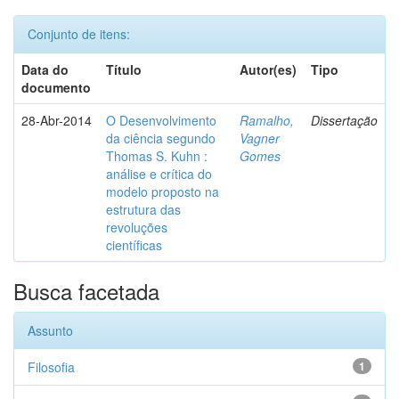
Conjunto de itens:
Data do
Título
Autor(es)
Tipo
documento
28-Abr-2014
O Desenvolvimento
Ramalho,
Dissertação
da ciência segundo
Vagner
Thomas S. Kuhn :
Gomes
análise e crítica do
modelo proposto na
estrutura das
revoluções
científicas
Busca facetada
Assunto
Filosofia
1