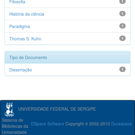
Filosofia
1
História da ciência
1
Paradigma
1
Thomas S. Kuhn
1
Tipo de Documento
Dissertação
1
UNIVERSIDADE FEDERAL DE SERGIPE
Sistema de
DSpace Software
Copyright © 2002-2010
Duraspace
Bibliotecas da
Universidade