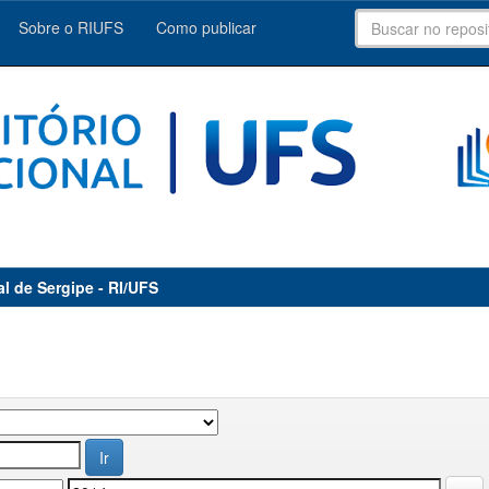
Sobre o RIUFS
Como publicar
al de Sergipe - RI/UFS