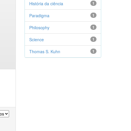
História da ciência
1
Paradigma
1
Philosophy
1
Science
1
Thomas S. Kuhn
1