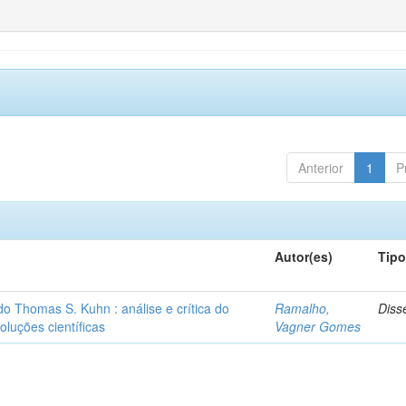
Anterior
1
P
Autor(es)
Tip
o Thomas S. Kuhn : análise e crítica do
Ramalho,
Diss
oluções científicas
Vagner Gomes