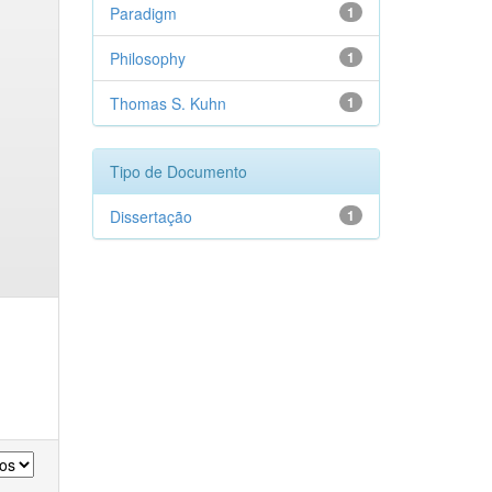
Paradigm
1
Philosophy
1
Thomas S. Kuhn
1
Tipo de Documento
Dissertação
1