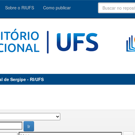
Sobre o RIUFS
Como publicar
al de Sergipe - RI/UFS