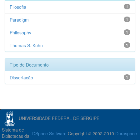
Filosofia
1
Paradigm
1
Philosophy
1
Thomas S. Kuhn
1
Tipo de Documento
Dissertação
1
UNIVERSIDADE FEDERAL DE SERGIPE
Sistema de
DSpace Software
Copyright © 2002-2010
Duraspace
Bibliotecas da