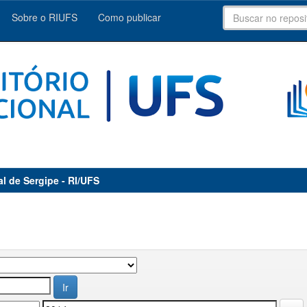
Sobre o RIUFS
Como publicar
al de Sergipe - RI/UFS