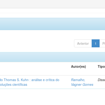
Anterior
1
P
Autor(es)
Tip
o Thomas S. Kuhn : análise e crítica do
Ramalho,
Diss
oluções científicas
Vagner Gomes