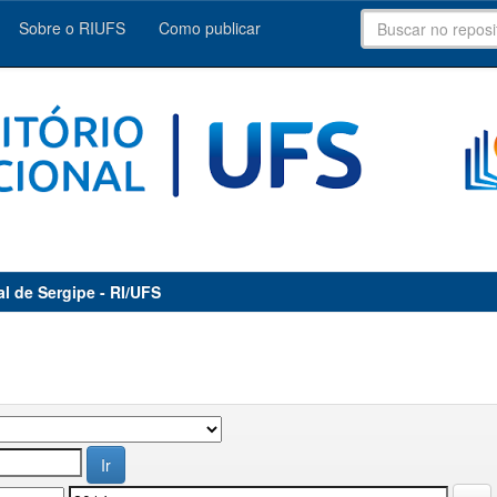
Sobre o RIUFS
Como publicar
al de Sergipe - RI/UFS