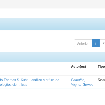
Anterior
1
P
Autor(es)
Tip
o Thomas S. Kuhn : análise e crítica do
Ramalho,
Diss
oluções científicas
Vagner Gomes