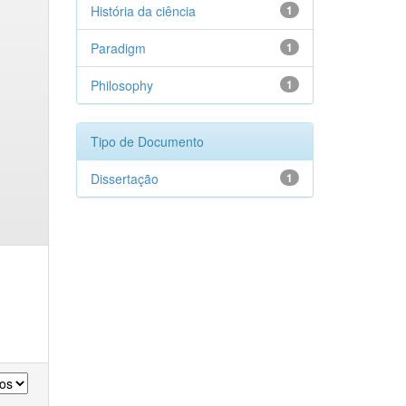
História da ciência
1
Paradigm
1
Philosophy
1
Tipo de Documento
Dissertação
1