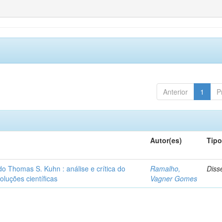
Anterior
1
P
Autor(es)
Tip
o Thomas S. Kuhn : análise e crítica do
Ramalho,
Diss
oluções científicas
Vagner Gomes