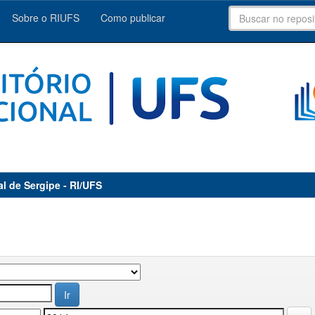
Sobre o RIUFS
Como publicar
al de Sergipe - RI/UFS