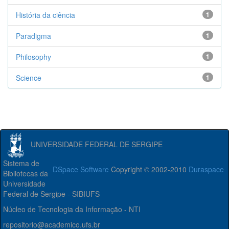
História da ciência
1
Paradigma
1
Philosophy
1
Science
1
UNIVERSIDADE FEDERAL DE SERGIPE
Sistema de
DSpace Software
Copyright © 2002-2010
Duraspace
Bibliotecas da
Universidade
Federal de Sergipe - SIBIUFS
Núcleo de Tecnologia da Informação - NTI
repositorio@academico.ufs.br