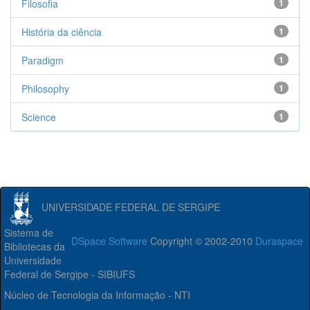
Filosofia
1
História da ciência
1
Paradigm
1
Philosophy
1
Science
1
UNIVERSIDADE FEDERAL DE SERGIPE
Sistema de
DSpace Software
Copyright © 2002-2010
Duraspace
Bibliotecas da
Universidade
Federal de Sergipe - SIBIUFS
Núcleo de Tecnologia da Informação - NTI