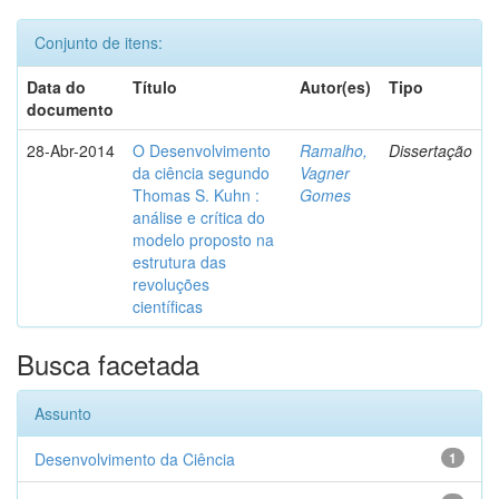
Conjunto de itens:
Data do
Título
Autor(es)
Tipo
documento
28-Abr-2014
O Desenvolvimento
Ramalho,
Dissertação
da ciência segundo
Vagner
Thomas S. Kuhn :
Gomes
análise e crítica do
modelo proposto na
estrutura das
revoluções
científicas
Busca facetada
Assunto
Desenvolvimento da Ciência
1