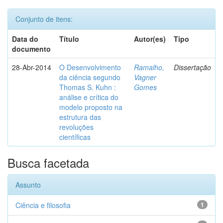
Conjunto de itens:
Data do
Título
Autor(es)
Tipo
documento
28-Abr-2014
O Desenvolvimento
Ramalho,
Dissertação
da ciência segundo
Vagner
Thomas S. Kuhn :
Gomes
análise e crítica do
modelo proposto na
estrutura das
revoluções
científicas
Busca facetada
Assunto
Ciência e filosofia
1