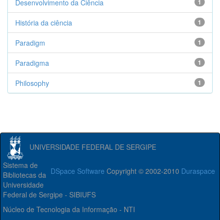
Desenvolvimento da Ciência
1
História da ciência
1
Paradigm
1
Paradigma
1
Philosophy
1
UNIVERSIDADE FEDERAL DE SERGIPE
Sistema de
DSpace Software
Copyright © 2002-2010
Duraspace
Bibliotecas da
Universidade
Federal de Sergipe - SIBIUFS
Núcleo de Tecnologia da Informação - NTI