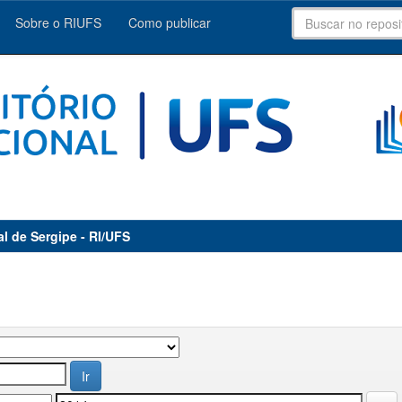
Sobre o RIUFS
Como publicar
al de Sergipe - RI/UFS