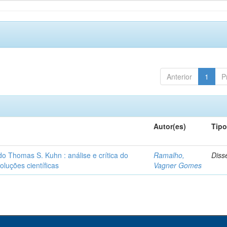
Anterior
1
P
Autor(es)
Tip
o Thomas S. Kuhn : análise e crítica do
Ramalho,
Diss
oluções científicas
Vagner Gomes