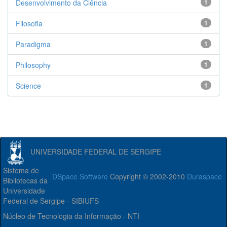
Desenvolvimento da Ciência
1
Filosofia
1
Paradigma
1
Philosophy
1
Science
1
UNIVERSIDADE FEDERAL DE SERGIPE
Sistema de
DSpace Software
Copyright © 2002-2010
Duraspace
Bibliotecas da
Universidade
Federal de Sergipe - SIBIUFS
Núcleo de Tecnologia da Informação - NTI