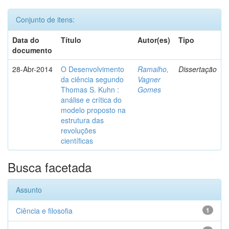
Conjunto de itens:
Data do
Título
Autor(es)
Tipo
documento
28-Abr-2014
O Desenvolvimento
Ramalho,
Dissertação
da ciência segundo
Vagner
Thomas S. Kuhn :
Gomes
análise e crítica do
modelo proposto na
estrutura das
revoluções
científicas
Busca facetada
Assunto
Ciência e filosofia
1