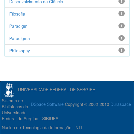
Desenvolvimento da Ciência
1
Filosofia
1
Paradigm
1
Paradigma
1
Philosophy
1
UNIVERSIDADE FEDERAL DE SERGIPE
Sistema de
DSpace Software
Copyright © 2002-2010
Duraspace
Bibliotecas da
Universidade
Federal de Sergipe - SIBIUFS
Núcleo de Tecnologia da Informação - NTI