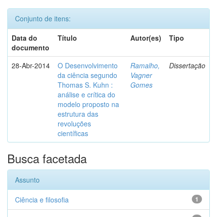
Conjunto de itens:
Data do
Título
Autor(es)
Tipo
documento
28-Abr-2014
O Desenvolvimento
Ramalho,
Dissertação
da ciência segundo
Vagner
Thomas S. Kuhn :
Gomes
análise e crítica do
modelo proposto na
estrutura das
revoluções
científicas
Busca facetada
Assunto
Ciência e filosofia
1