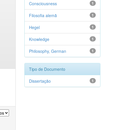
Consciousness
1
Filosofia alemã
1
Hegel
1
Knowledge
1
Philosophy, German
1
Tipo de Documento
Dissertação
1