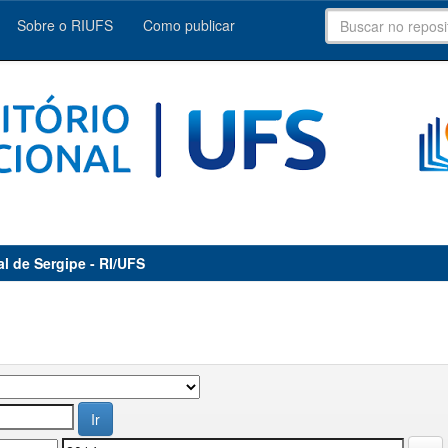
Sobre o RIUFS
Como publicar
al de Sergipe - RI/UFS