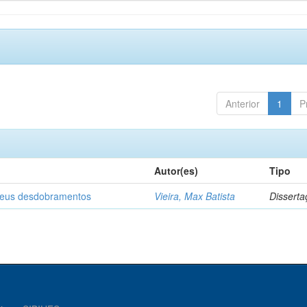
Anterior
1
P
Autor(es)
Tipo
 seus desdobramentos
Vieira, Max Batista
Disserta