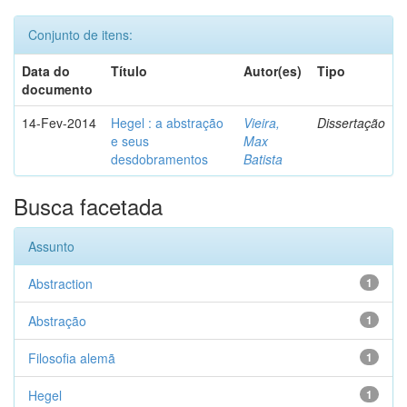
Conjunto de itens:
Data do
Título
Autor(es)
Tipo
documento
14-Fev-2014
Hegel : a abstração
Vieira,
Dissertação
e seus
Max
desdobramentos
Batista
Busca facetada
Assunto
Abstraction
1
Abstração
1
Filosofia alemã
1
Hegel
1