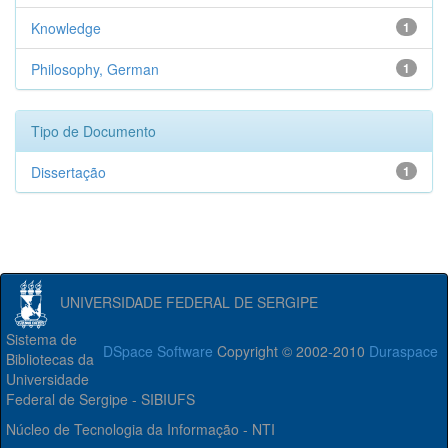
Knowledge
1
Philosophy, German
1
Tipo de Documento
Dissertação
1
UNIVERSIDADE FEDERAL DE SERGIPE
Sistema de
DSpace Software
Copyright © 2002-2010
Duraspace
Bibliotecas da
Universidade
Federal de Sergipe - SIBIUFS
Núcleo de Tecnologia da Informação - NTI