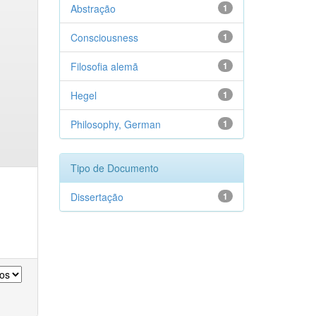
Abstração
1
Consciousness
1
Filosofia alemã
1
Hegel
1
Philosophy, German
1
Tipo de Documento
Dissertação
1