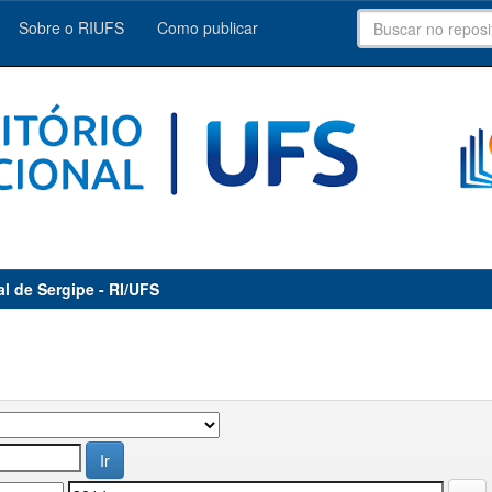
Sobre o RIUFS
Como publicar
al de Sergipe - RI/UFS