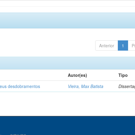
Anterior
1
P
Autor(es)
Tipo
 seus desdobramentos
Vieira, Max Batista
Disserta