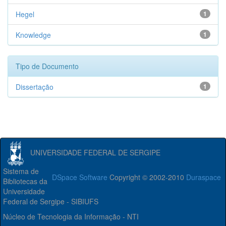
Hegel
1
Knowledge
1
Tipo de Documento
Dissertação
1
UNIVERSIDADE FEDERAL DE SERGIPE
Sistema de
DSpace Software
Copyright © 2002-2010
Duraspace
Bibliotecas da
Universidade
Federal de Sergipe - SIBIUFS
Núcleo de Tecnologia da Informação - NTI