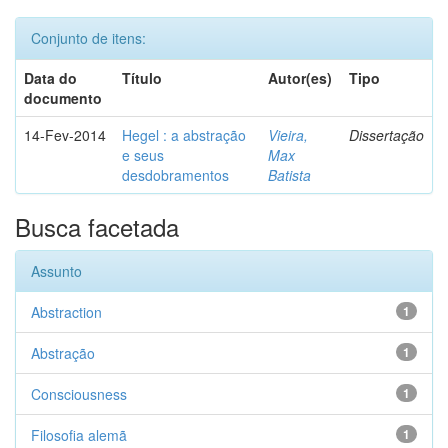
Conjunto de itens:
Data do
Título
Autor(es)
Tipo
documento
14-Fev-2014
Hegel : a abstração
Vieira,
Dissertação
e seus
Max
desdobramentos
Batista
Busca facetada
Assunto
Abstraction
1
Abstração
1
Consciousness
1
Filosofia alemã
1