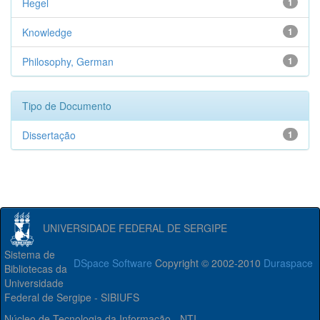
Hegel
1
Knowledge
1
Philosophy, German
1
Tipo de Documento
Dissertação
1
UNIVERSIDADE FEDERAL DE SERGIPE
Sistema de
DSpace Software
Copyright © 2002-2010
Duraspace
Bibliotecas da
Universidade
Federal de Sergipe - SIBIUFS
Núcleo de Tecnologia da Informação - NTI