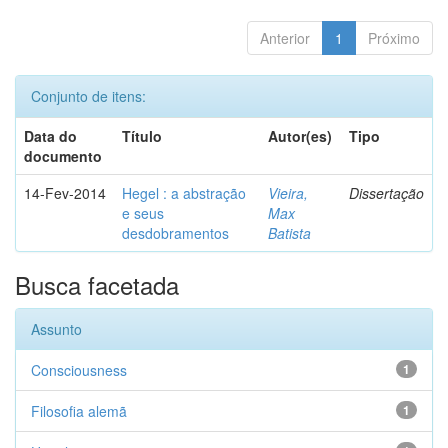
Anterior
1
Próximo
Conjunto de itens:
Data do
Título
Autor(es)
Tipo
documento
14-Fev-2014
Hegel : a abstração
Vieira,
Dissertação
e seus
Max
desdobramentos
Batista
Busca facetada
Assunto
Consciousness
1
Filosofia alemã
1