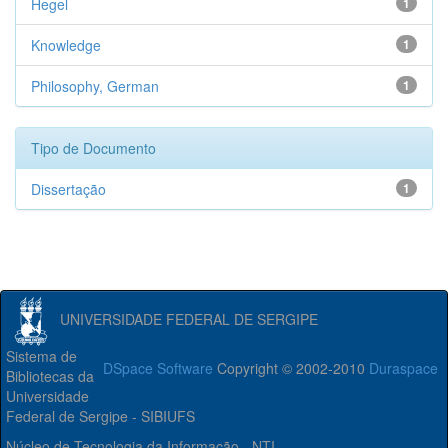
Hegel
1
Knowledge
1
Philosophy, German
1
Tipo de Documento
Dissertação
1
UNIVERSIDADE FEDERAL DE SERGIPE
Sistema de
DSpace Software
Copyright © 2002-2010
Duraspace
Bibliotecas da
Universidade
Federal de Sergipe - SIBIUFS
Núcleo de Tecnologia da Informação - NTI