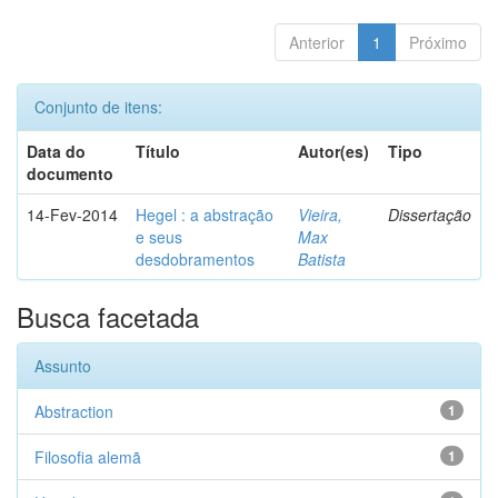
Anterior
1
Próximo
Conjunto de itens:
Data do
Título
Autor(es)
Tipo
documento
14-Fev-2014
Hegel : a abstração
Vieira,
Dissertação
e seus
Max
desdobramentos
Batista
Busca facetada
Assunto
Abstraction
1
Filosofia alemã
1