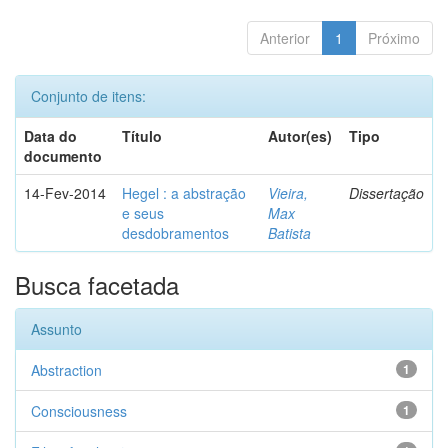
Anterior
1
Próximo
Conjunto de itens:
Data do
Título
Autor(es)
Tipo
documento
14-Fev-2014
Hegel : a abstração
Vieira,
Dissertação
e seus
Max
desdobramentos
Batista
Busca facetada
Assunto
Abstraction
1
Consciousness
1