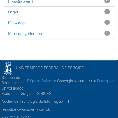
Filosofia alemã
1
Hegel
1
Knowledge
1
Philosophy, German
1
UNIVERSIDADE FEDERAL DE SERGIPE
Sistema de
DSpace Software
Copyright © 2002-2010
Duraspace
Bibliotecas da
Universidade
Federal de Sergipe - SIBIUFS
Núcleo de Tecnologia da Informação - NTI
repositorio@academico.ufs.br
+55 79 3194-6528