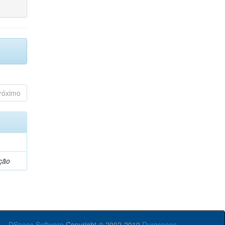
róximo
ção
DSpace Software
Copyright © 2002-2010
Duraspace