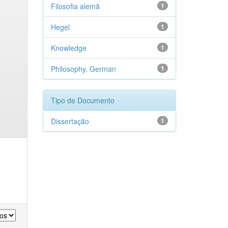
Filosofia alemã
1
Hegel
1
Knowledge
1
Philosophy, German
1
Tipo de Documento
Dissertação
1