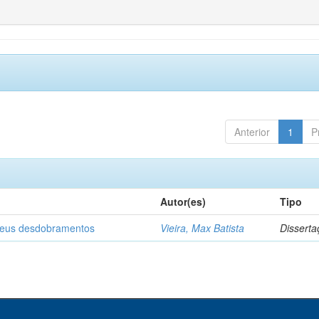
Anterior
1
P
Autor(es)
Tipo
 seus desdobramentos
Vieira, Max Batista
Disserta