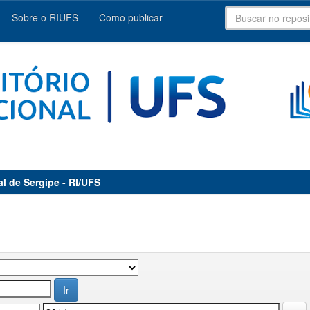
Sobre o RIUFS
Como publicar
al de Sergipe - RI/UFS