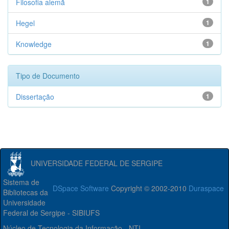
Filosofia alemã
1
Hegel
1
Knowledge
1
Tipo de Documento
Dissertação
1
UNIVERSIDADE FEDERAL DE SERGIPE
Sistema de
DSpace Software
Copyright © 2002-2010
Duraspace
Bibliotecas da
Universidade
Federal de Sergipe - SIBIUFS
Núcleo de Tecnologia da Informação - NTI