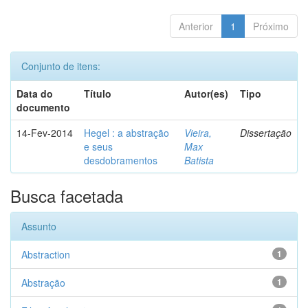
Anterior
1
Próximo
Conjunto de itens:
Data do
Título
Autor(es)
Tipo
documento
14-Fev-2014
Hegel : a abstração
Vieira,
Dissertação
e seus
Max
desdobramentos
Batista
Busca facetada
Assunto
Abstraction
1
Abstração
1