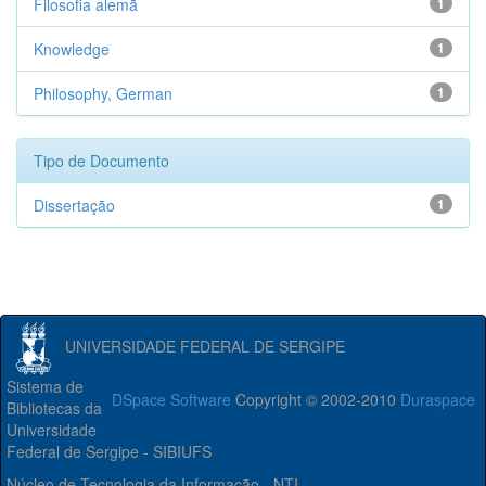
Filosofia alemã
1
Knowledge
1
Philosophy, German
1
Tipo de Documento
Dissertação
1
UNIVERSIDADE FEDERAL DE SERGIPE
Sistema de
DSpace Software
Copyright © 2002-2010
Duraspace
Bibliotecas da
Universidade
Federal de Sergipe - SIBIUFS
Núcleo de Tecnologia da Informação - NTI