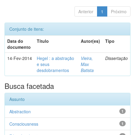
Anterior
1
Próximo
Conjunto de itens:
Data do
Título
Autor(es)
Tipo
documento
14-Fev-2014
Hegel : a abstração
Vieira,
Dissertação
e seus
Max
desdobramentos
Batista
Busca facetada
Assunto
Abstraction
1
Consciousness
1