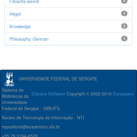
Filosofia alemã
1
Hegel
1
Knowledge
1
Philosophy, German
1
UNIVERSIDADE FEDERAL DE SERGIPE
Sistema de
DSpace Software
Copyright © 2002-2010
Duraspace
Bibliotecas da
Universidade
Federal de Sergipe - SIBIUFS
Núcleo de Tecnologia da Informação - NTI
repositorio@academico.ufs.br
+55 79 3194-6528