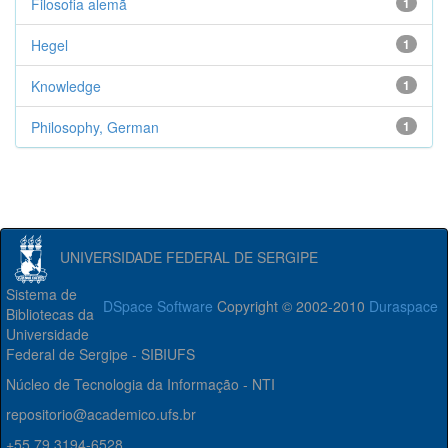
Filosofia alemã
1
Hegel
1
Knowledge
1
Philosophy, German
1
UNIVERSIDADE FEDERAL DE SERGIPE
Sistema de
DSpace Software
Copyright © 2002-2010
Duraspace
Bibliotecas da
Universidade
Federal de Sergipe - SIBIUFS
Núcleo de Tecnologia da Informação - NTI
repositorio@academico.ufs.br
+55 79 3194-6528