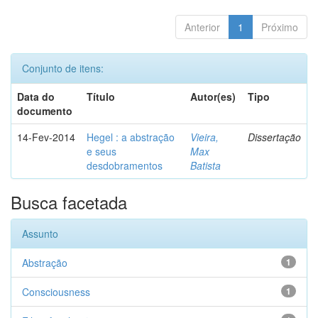
Anterior
1
Próximo
Conjunto de itens:
Data do
Título
Autor(es)
Tipo
documento
14-Fev-2014
Hegel : a abstração
Vieira,
Dissertação
e seus
Max
desdobramentos
Batista
Busca facetada
Assunto
Abstração
1
Consciousness
1